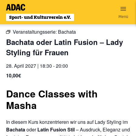
Zum
Inhalt
« Alle Veranstaltungen
Menü
wechseln
Veranstaltungsserie:
Bachata
Bachata oder Latin Fusion – Lady
Styling für Frauen
28. April 2027 | 18:30
-
20:00
10,00€
Dance Classes with
Masha
In diesem Kurs konzentrieren wir uns auf Lady Styling im
Bachata
oder
L
atin Fusion Stil
– Ausdruck, Eleganz und