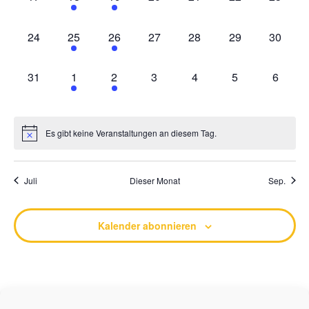
0 Veranstaltungen,
1 Veranstaltung,
1 Veranstaltung,
0 Veranstaltungen,
0 Veranstaltungen,
0 Veranstaltung
0 Veran
24
25
26
27
28
29
30
0 Veranstaltungen,
1 Veranstaltung,
1 Veranstaltung,
0 Veranstaltungen,
0 Veranstaltungen,
0 Veranstaltung
0 Veran
31
1
2
3
4
5
6
Es gibt keine Veranstaltungen an diesem Tag.
Juli
Dieser Monat
Sep.
Kalender abonnieren