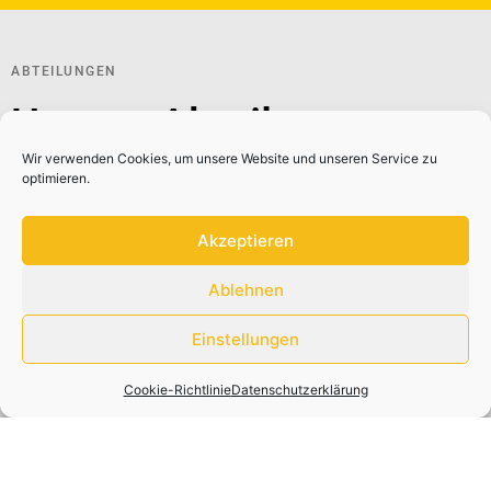
ABTEILUNGEN
Unsere Abteilungen
Wir verwenden Cookies, um unsere Website und unseren Service zu
optimieren.
Unsere Abteilungen teilen sich in Fit & Gesund, Kultur, Sport
Akzeptieren
sowie Sport & Aktivitäten in den Regionen auf. Jede
Abteilung bietet verschiedene Angebote für den
Ablehnen
körperlichen und geistigen Ausgleich an, sodass für jeden
was passendes vorhanden ist.
Einstellungen
Cookie-Richtlinie
Datenschutzerklärung