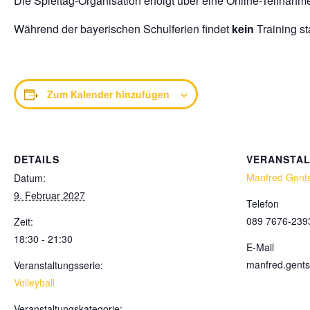
Die Spieltag-Organisation erfolgt über eine Online-Teilnahm
Während der bayerischen Schulferien findet
kein
Training sta
Zum Kalender hinzufügen
DETAILS
VERANSTA
Manfred Gent
Datum:
9. Februar 2027
Telefon
089 7676-239
Zeit:
18:30 - 21:30
E-Mail
manfred.gent
Veranstaltungsserie:
Volleyball
Veranstaltungskategorie: