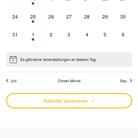
0 Veranstaltungen,
1 Veranstaltung,
0 Veranstaltungen,
0 Veranstaltungen,
0 Veranstaltungen,
0 Veranstaltung
0 Veran
24
25
26
27
28
29
30
0 Veranstaltungen,
1 Veranstaltung,
0 Veranstaltungen,
0 Veranstaltungen,
0 Veranstaltungen,
0 Veranstaltung
0 Veran
31
1
2
3
4
5
6
Es gibt keine Veranstaltungen an diesem Tag.
Juli
Dieser Monat
Sep.
Kalender abonnieren