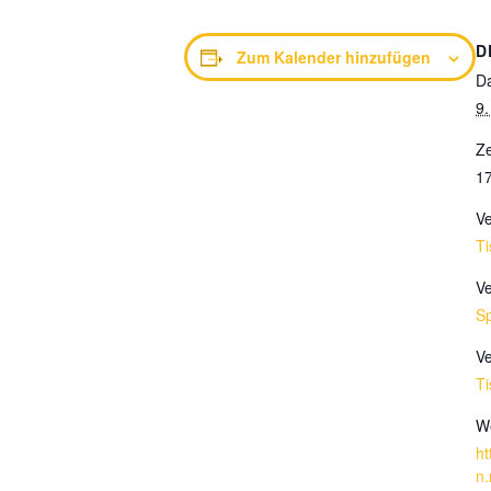
D
Zum Kalender hinzufügen
D
9.
Ze
17
Ve
Ti
Ve
Sp
Ve
Ti
We
ht
n.