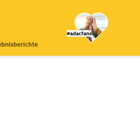
#adacfans
ebnisberichte