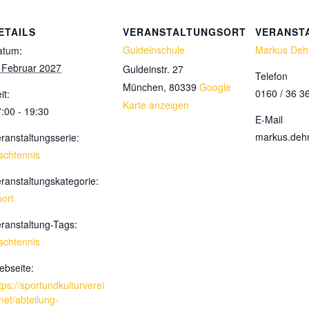
ETAILS
VERANSTALTUNGSORT
VERANST
Guldeinschule
Markus De
atum:
 Februar 2027
Guldeinstr. 27
Telefon
München
,
80339
Google
0160 / 36 3
it:
Karte anzeigen
:00 - 19:30
E-Mail
markus.de
ranstaltungsserie:
schtennis
ranstaltungskategorie:
ort
ranstaltung-Tags:
schtennis
bseite:
tps://sportundkulturverei
net/abteilung-