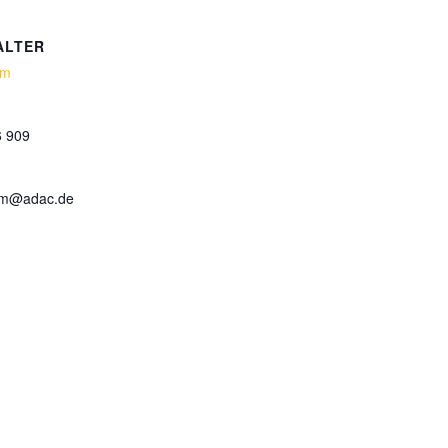
ALTER
hm
6 909
hm@adac.de