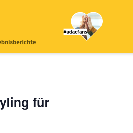
#adacfans
ebnisberichte
yling für