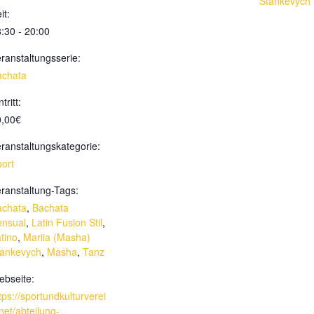
Stankevych
it:
:30 - 20:00
ranstaltungsserie:
achata
ntritt:
0,00€
ranstaltungskategorie:
ort
ranstaltung-Tags:
achata
,
Bachata
ensual
,
Latin Fusion Stil
,
tino
,
Mariia (Masha)
tankevych
,
Masha
,
Tanz
bseite:
tps://sportundkulturverei
net/abteilung-