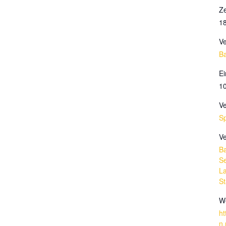
Ze
18
Ve
B
Ei
1
Ve
Sp
Ve
B
S
La
S
We
ht
n.