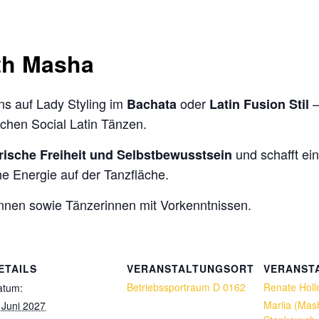
th Masha
ns auf Lady Styling im
oder
–
Bachata
L
atin Fusion Stil
ichen Social Latin Tänzen.
und schafft ei
rische Freiheit und Selbstbewusstsein
he Energie auf der Tanzfläche.
innen sowie Tänzerinnen mit Vorkenntnissen.
ETAILS
VERANSTALTUNGSORT
VERANST
Betriebssportraum D 0162
Renate Holl
atum:
Mariia (Mas
 Juni 2027