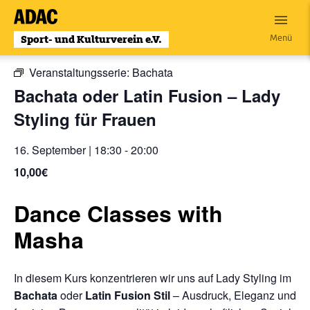
Zum
Inhalt
« Alle Veranstaltungen
Menü
wechseln
Veranstaltungsserie:
Bachata
Bachata oder Latin Fusion – Lady
Styling für Frauen
16. September | 18:30
-
20:00
10,00€
Dance Classes with
Masha
In diesem Kurs konzentrieren wir uns auf Lady Styling im
Bachata
oder
L
atin Fusion Stil
– Ausdruck, Eleganz und