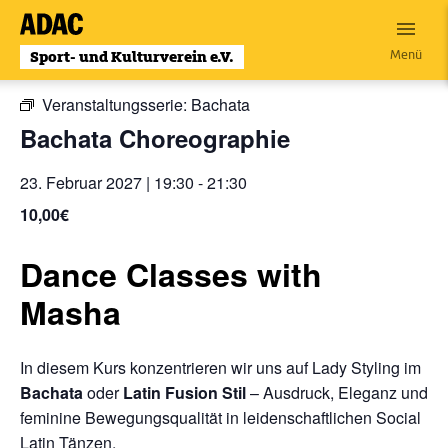
Zum
Inhalt
« Alle Veranstaltungen
Menü
wechseln
Veranstaltungsserie:
Bachata
Bachata Choreographie
23. Februar 2027 | 19:30
-
21:30
10,00€
Dance Classes with
Masha
In diesem Kurs konzentrieren wir uns auf Lady Styling im
Bachata
oder
L
atin Fusion Stil
– Ausdruck, Eleganz und
feminine Bewegungsqualität in leidenschaftlichen Social
Latin Tänzen.