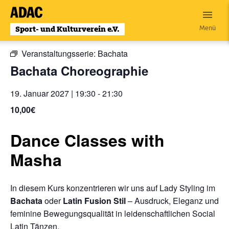
Zum
Inhalt
« Alle Veranstaltungen
Menü
wechseln
Veranstaltungsserie:
Bachata
Bachata Choreographie
19. Januar 2027 | 19:30
-
21:30
10,00€
Dance Classes with
Masha
In diesem Kurs konzentrieren wir uns auf Lady Styling im
Bachata
oder
L
atin Fusion Stil
– Ausdruck, Eleganz und
feminine Bewegungsqualität in leidenschaftlichen Social
Latin Tänzen.