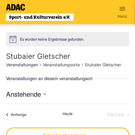
Zum
Inhalt
Menü
wechseln
Es wurden keine Ergebnisse gefunden.
Stubaier Gletscher
Veranstaltungen
Veranstaltungsorte
Stubaier Gletscher
Veranstaltungen an diesem veranstaltungsort
Anstehende
Datum
wählen.
Vera
Heute
Nächste
Veranstaltungen
Vorherige