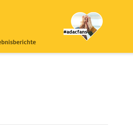
#adacfans
ebnisberichte