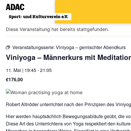
Zum
Inhalt
« Alle Veranstaltungen
wechseln
Diese Veranstaltung hat bereits stattgefunden.
Veranstaltungsserie:
Viniyoga – gemischter Abendkurs
Viniyoga – Männerkurs mit Meditatio
11. Mai | 19:45
-
21:05
€176,00
Robert Altnöder unterrichtet nach den Prinzipien des Viniyog
Hier werden hauptsächlich Bewegungsabläufe geübt, die vo
Diese Art des Unterrichtens von Yoga respektiert den kulture
Menschen in besonderer Weise. Eingefügt in eine Vorberei