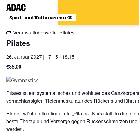
Zum
Inhalt
« Alle Veranstaltungen
wechseln
Veranstaltungsserie:
Pilates
Pilates
26. Januar 2027 | 17:15
-
18:15
€85,00
Pilates ist ein systematisches und wohltuendes Ganzkörpertr
vernachlässigten Tiefenmuskulatur des Rückens und führt na
Einmal wöchentlich findet ein „Pilates“-Kurs statt, in den ni
beste Therapie und Vorsorge gegen Rückenschmerzen und V
werden.