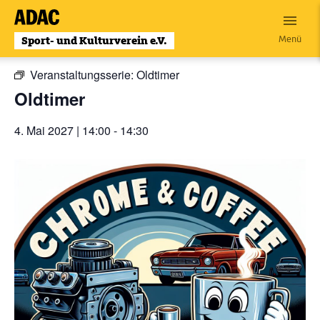
Zum
Inhalt
« Alle Veranstaltungen
Menü
wechseln
Veranstaltungsserie:
Oldtimer
Oldtimer
4. Mai 2027 | 14:00
-
14:30