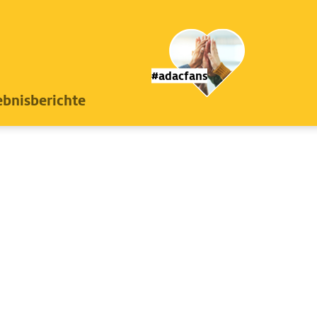
#adacfans
ebnisberichte