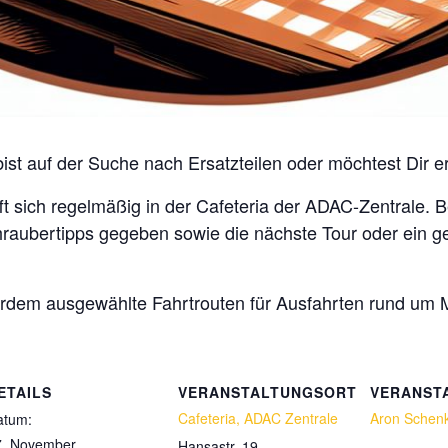
 bist auf der Suche nach Ersatzteilen oder möchtest Dir 
fft sich regelmäßig in der Cafeteria der ADAC-Zentrale.
hraubertipps gegeben sowie die nächste Tour oder ei
erdem ausgewählte Fahrtrouten für Ausfahrten rund um
ETAILS
VERANSTALTUNGSORT
VERANST
Cafeteria, ADAC Zentrale
Aron Schen
atum:
7. November
Hansastr. 19