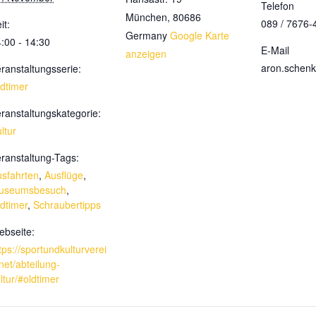
Telefon
München
,
80686
089 / 7676-
it:
Germany
Google Karte
:00 - 14:30
E-Mail
anzeigen
aron.schen
ranstaltungsserie:
dtimer
ranstaltungskategorie:
ltur
ranstaltung-Tags:
sfahrten
,
Ausflüge
,
useumsbesuch
,
dtimer
,
Schraubertipps
bseite:
tps://sportundkulturverei
net/abteilung-
ltur/#oldtimer