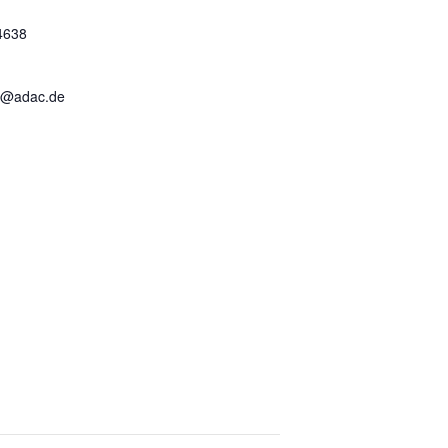
4638
k@adac.de