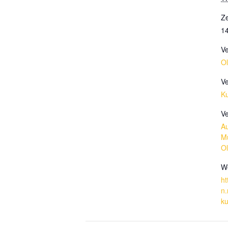
Ze
14
Ve
Ol
Ve
Ku
Ve
Au
M
Ol
We
ht
n.
ku