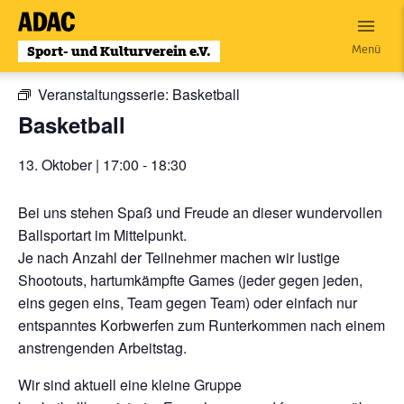
Zum
Inhalt
« Alle Veranstaltungen
Menü
wechseln
Veranstaltungsserie:
Basketball
Basketball
13. Oktober | 17:00
-
18:30
Bei uns stehen Spaß und Freude an dieser wundervollen
Ballsportart im Mittelpunkt.
Je nach Anzahl der Teilnehmer machen wir lustige
Shootouts, hartumkämpfte Games (jeder gegen jeden,
eins gegen eins, Team gegen Team) oder einfach nur
entspanntes Korbwerfen zum Runterkommen nach einem
anstrengenden Arbeitstag.
Wir sind aktuell eine kleine Gruppe