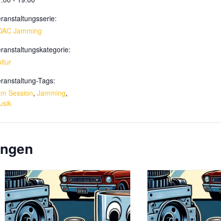
ranstaltungsserie:
DAC Jamming
ranstaltungskategorie:
ltur
ranstaltung-Tags:
am Session
,
Jamming
,
usik
ungen