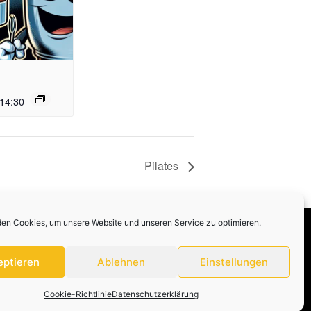
14:30
Pilates
en Cookies, um unsere Website und unseren Service zu optimieren.
Datenschutzerklärung
Impressum
eptieren
Ablehnen
Einstellungen
Cookie-Richtlinie
Datenschutzerklärung