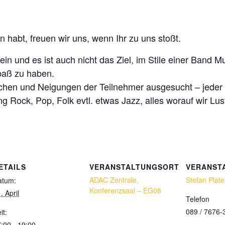
 habt, freuen wir uns, wenn Ihr zu uns stoßt.
ein und es ist auch nicht das Ziel, im Stile einer Band 
aß zu haben.
hen und Neigungen der Teilnehmer ausgesucht – jeder k
g Rock, Pop, Folk evtl. etwas Jazz, alles worauf wir Lus
ETAILS
VERANSTALTUNGSORT
VERANST
ADAC Zentrale,
Stefan Plate
atum:
Konferenzsaal – EG08
. April
Telefon
089 / 7676-
it:
:00 - 19:00