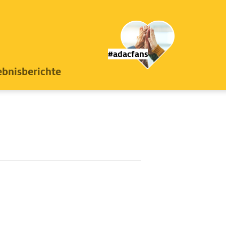
#adacfans
ebnisberichte