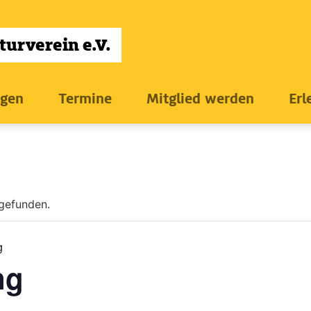
ngen
Termine
Mitglied werden
Erl
tgefunden.
g
ng