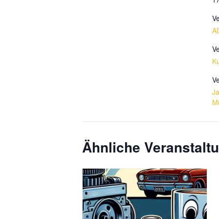
Ve
A
Ve
Ku
Ve
J
M
Ähnliche Veranstalt