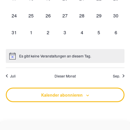
0 Veranstaltungen,
0 Veranstaltungen,
0 Veranstaltungen,
0 Veranstaltungen,
0 Veranstaltungen,
0 Veranstaltung
0 Veran
24
25
26
27
28
29
30
0 Veranstaltungen,
0 Veranstaltungen,
0 Veranstaltungen,
0 Veranstaltungen,
0 Veranstaltungen,
0 Veranstaltung
0 Veran
31
1
2
3
4
5
6
Es gibt keine Veranstaltungen an diesem Tag.
Juli
Dieser Monat
Sep.
Kalender abonnieren