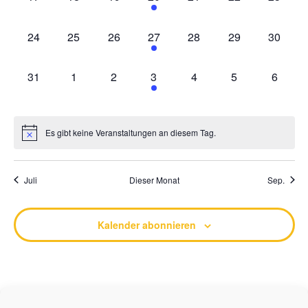
0 Veranstaltungen,
0 Veranstaltungen,
0 Veranstaltungen,
1 Veranstaltung,
0 Veranstaltungen,
0 Veranstaltung
0 Veran
24
25
26
27
28
29
30
0 Veranstaltungen,
0 Veranstaltungen,
0 Veranstaltungen,
1 Veranstaltung,
0 Veranstaltungen,
0 Veranstaltung
0 Veran
31
1
2
3
4
5
6
Es gibt keine Veranstaltungen an diesem Tag.
Juli
Dieser Monat
Sep.
Kalender abonnieren