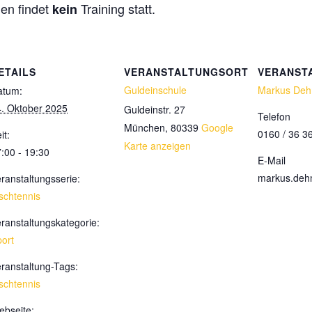
en findet
Training statt.
kein
ETAILS
VERANSTALTUNGSORT
VERANST
Guldeinschule
Markus De
atum:
. Oktober 2025
Guldeinstr. 27
Telefon
München
,
80339
Google
0160 / 36 3
it:
Karte anzeigen
:00 - 19:30
E-Mail
markus.de
ranstaltungsserie:
schtennis
ranstaltungskategorie:
ort
ranstaltung-Tags:
schtennis
bseite: