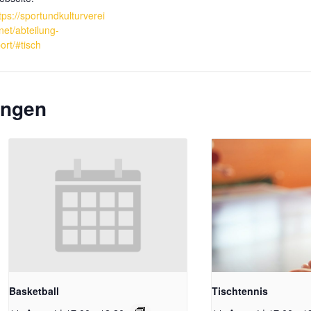
tps://sportundkulturverei
net/abteilung-
ort/#tisch
ungen
Basketball
Tischtennis