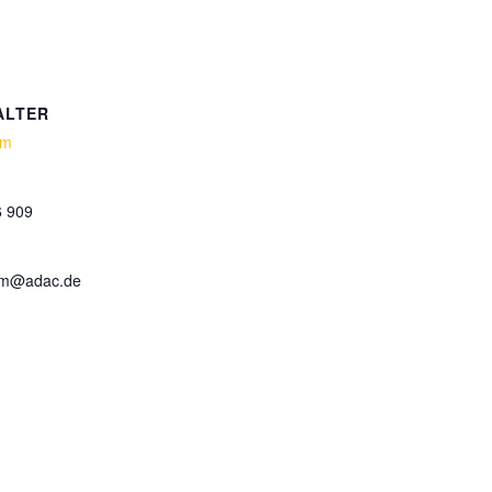
ALTER
hm
6 909
hm@adac.de