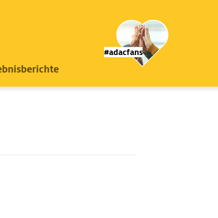
#adacfans
ebnisberichte