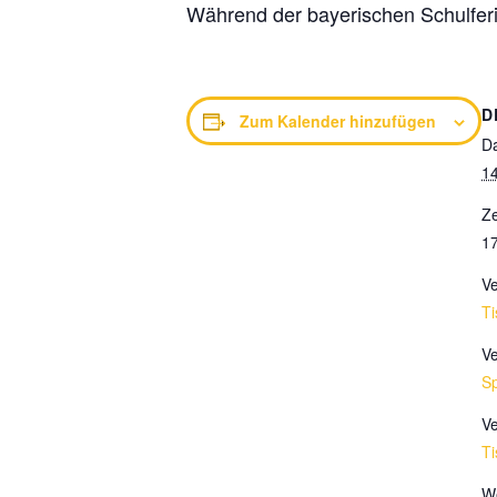
Während der bayerischen Schulferi
D
Zum Kalender hinzufügen
D
14
Ze
17
Ve
Ti
Ve
Sp
Ve
Ti
We