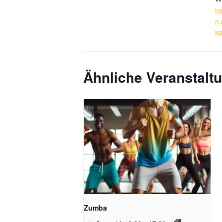
ht
n.
sp
Ähnliche Veranstalt
Zumba