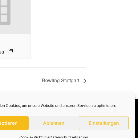
30
Bowling Stuttgart
en Cookies, um unsere Website und unseren Service zu optimieren.
Datenschutzerklärung
Impressum
eptieren
Ablehnen
Einstellungen
Cookie-Richtlinie
Datenschutzerklärung