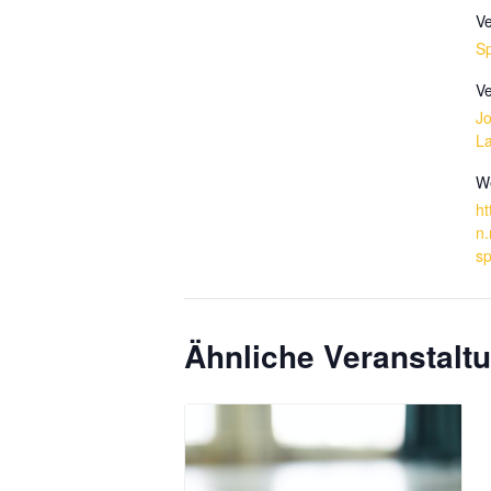
Ve
Sp
Ve
J
L
We
ht
n.
sp
Ähnliche Veranstalt