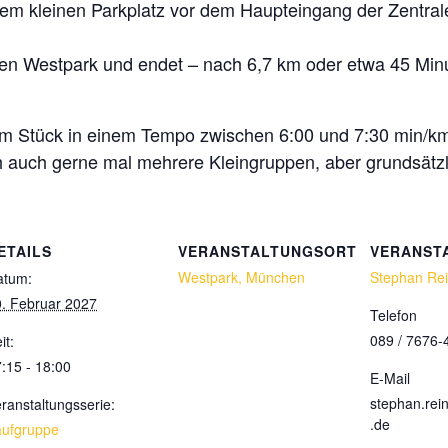
m kleinen Parkplatz vor dem Haupteingang der Zentrale 
den Westpark und endet – nach 6,7 km oder etwa 45 Minu
am Stück in einem Tempo zwischen 6:00 und 7:30 min/km
h auch gerne mal mehrere Kleingruppen, aber grundsätzl
ETAILS
VERANSTALTUNGSORT
VERANST
Westpark, München
Stephan Re
atum:
. Februar 2027
Telefon
089 / 7676-
it:
:15 - 18:00
E-Mail
stephan.re
ranstaltungsserie:
.de
aufgruppe