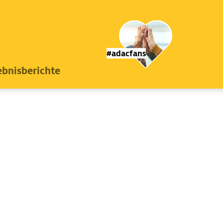
#adacfans
ebnisberichte