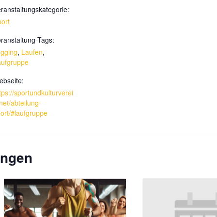
ranstaltungskategorie:
ort
ranstaltung-Tags:
ogging
,
Laufen
,
aufgruppe
bseite:
tps://sportundkulturverei
net/abteilung-
ort/#laufgruppe
ungen