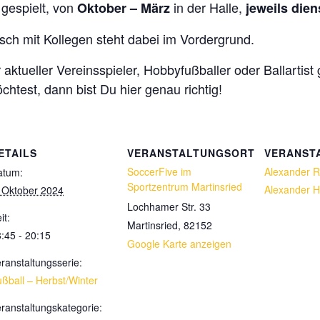
gespielt, von
in der Halle,
Oktober – März
jeweils dien
ch mit Kollegen steht dabei im Vordergrund.
ktueller Vereinsspieler, Hobbyfußballer oder Ballartist
htest, dann bist Du hier genau richtig!
ETAILS
VERANSTALTUNGSORT
VERANST
SoccerFive im
Alexander 
atum:
Sportzentrum Martinsried
Alexander H
 Oktober 2024
Lochhamer Str. 33
it:
Martinsried
,
82152
:45 - 20:15
Google Karte anzeigen
ranstaltungsserie:
ßball – Herbst/Winter
ranstaltungskategorie: