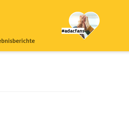
#adacfans
ebnisberichte