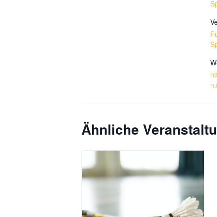
Sp
Ve
Fu
Sp
We
ht
n.
Ähnliche Veranstalt