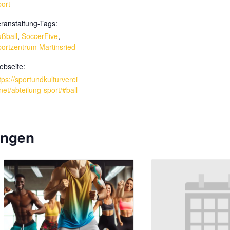
ort
ranstaltung-Tags:
ßball
,
SoccerFive
,
ortzentrum Martinsried
bseite:
tps://sportundkulturverei
net/abteilung-sport/#ball
ungen