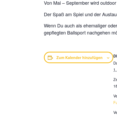
Von Mai – September wird outdoor 
Der Spaß am Spiel und der Austaus
Wenn Du auch als ehemaliger oder a
gepflegten Ballsport nachgehen möc
D
Zum Kalender hinzufügen
D
1.
Ze
18
Ve
Fu
Ve