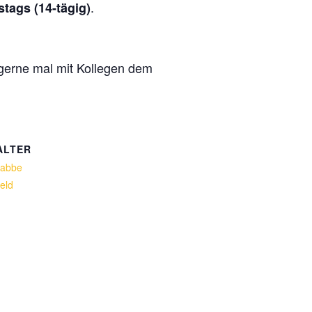
.
stags (14-tägig)
 gerne mal mit Kollegen dem
ALTER
Rabbe
eld