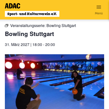
Zum
Inhalt
« Alle Veranstaltungen
Menü
wechseln
Veranstaltungsserie:
Bowling Stuttgart
Bowling Stuttgart
31. März 2027 | 18:00
-
20:00