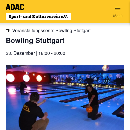
Zum
Inhalt
« Alle Veranstaltungen
Menü
wechseln
Veranstaltungsserie:
Bowling Stuttgart
Bowling Stuttgart
23. Dezember | 18:00
-
20:00