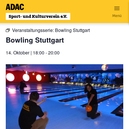
Zum
Inhalt
« Alle Veranstaltungen
Menü
wechseln
Veranstaltungsserie:
Bowling Stuttgart
Bowling Stuttgart
14. Oktober | 18:00
-
20:00