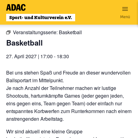
Zum
Inhalt
« Alle Veranstaltungen
Menü
wechseln
Veranstaltungsserie:
Basketball
Basketball
27. April 2027 | 17:00
-
18:30
Bei uns stehen Spaß und Freude an dieser wundervollen
Ballsportart im Mittelpunkt.
Je nach Anzahl der Teilnehmer machen wir lustige
Shootouts, hartumkämpfte Games (jeder gegen jeden,
eins gegen eins, Team gegen Team) oder einfach nur
entspanntes Korbwerfen zum Runterkommen nach einem
anstrengenden Arbeitstag.
Wir sind aktuell eine kleine Gruppe