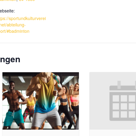
bseite:
tps://sportundkulturverei
net/abteilung-
ort/#badminton
ungen