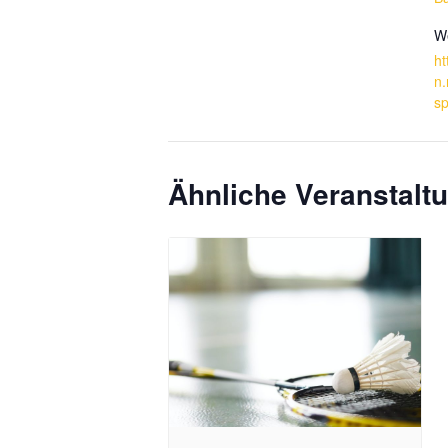
We
ht
n.
sp
Ähnliche Veranstalt