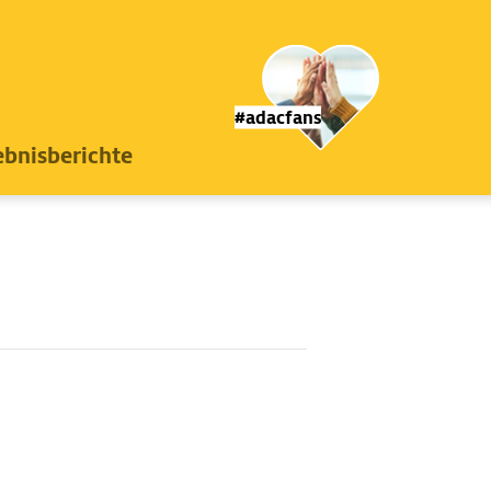
#adacfans
ebnisberichte