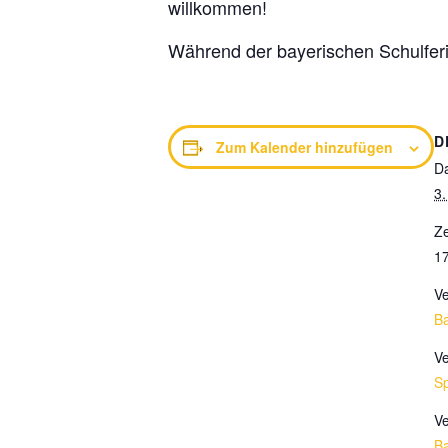
willkommen!
Während der bayerischen Schulferi
D
Zum Kalender hinzufügen
D
3.
Ze
17
Ve
B
Ve
Sp
Ve
B