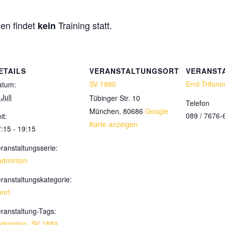
en findet
Training statt.
kein
ETAILS
VERANSTALTUNGSORT
VERANST
SV 1880
Emil Trifono
atum:
 Juli
Tübinger Str. 10
Telefon
München
,
80686
Google
089 / 7676-
it:
Karte anzeigen
:15 - 19:15
ranstaltungsserie:
adminton
ranstaltungskategorie:
ort
ranstaltung-Tags:
adminton
,
SV 1880