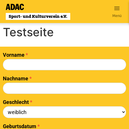
Menü
Testseite
Vorname
Falls Du
*
Mitgliedsantrag
menschlich
bist, lasse
dieses Feld
leer.
Nachname
*
Geschlecht
*
Geburtsdatum
*