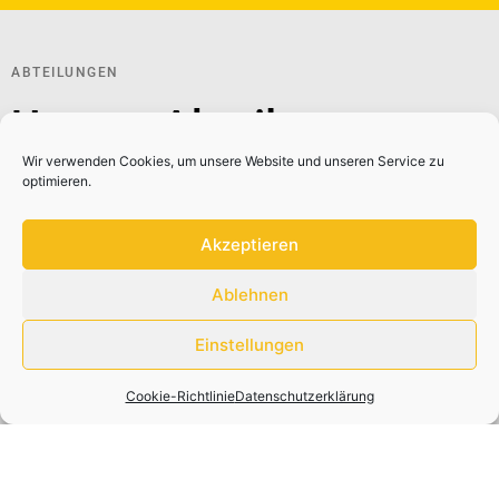
ABTEILUNGEN
Unsere Abteilungen
Wir verwenden Cookies, um unsere Website und unseren Service zu
optimieren.
Unsere Abteilungen teilen sich in Fit & Gesund, Kultur, Sport
Akzeptieren
sowie Sport & Aktivitäten in den Regionen auf. Jede
Abteilung bietet verschiedene Angebote für den
Ablehnen
körperlichen und geistigen Ausgleich an, sodass für jeden
was passendes vorhanden ist.
Einstellungen
Cookie-Richtlinie
Datenschutzerklärung